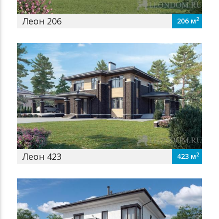
Леон 206
2
206 м
Леон 423
2
423 м