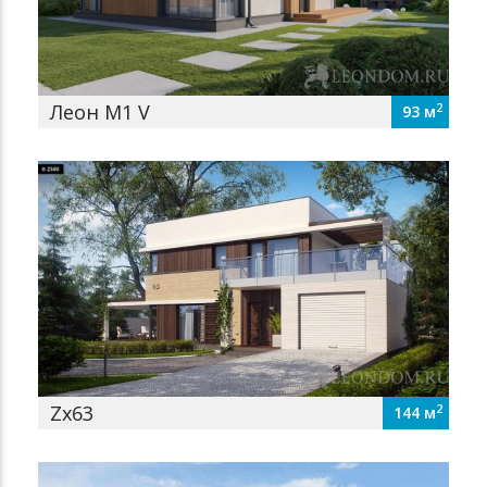
Леон М1 V
2
93 м
Zx63
2
144 м