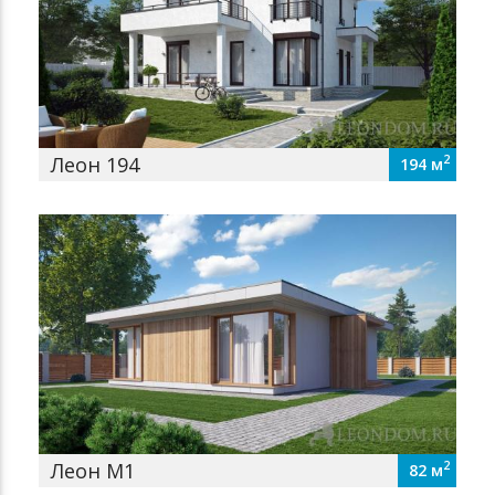
Леон 194
2
194 м
Леон М1
2
82 м