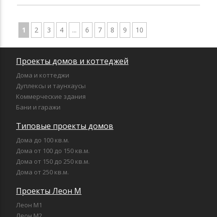
1
2
3
4
...
6
7
8
9
10
Проекты домов и коттеджей
Дома и коттеджи
Дуплексы и таунхаусы
Коммерческие здания
Бани и гаражи
Типовые проекты домов
Дома до 100 кв.м.
Дома от 100 до 150 кв.м.
Дома от 150 до 250 кв.м.
Дома от 250 кв.м.
Проекты Леон М
Леон М1
Леон М2