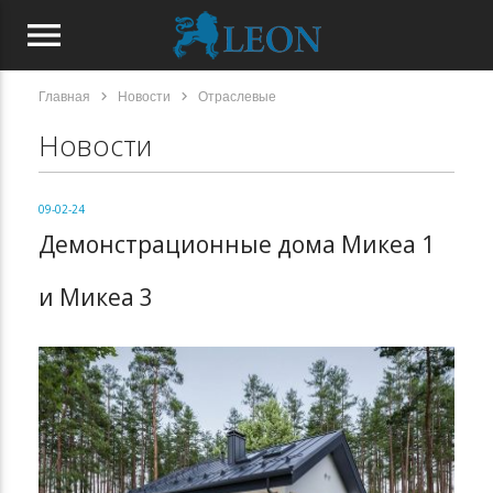
menu
chevron_right
chevron_right
Главная
Новости
Отраслевые
Новости
09-02-24
Демонстрационные дома Микеа 1
и Микеа 3