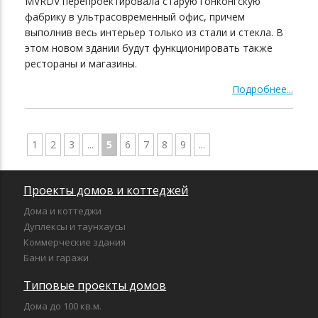
MVRDV перепроектировала старую гонконгскую
фабрику в ультрасовременный офис, причем
выполнив весь интерьер только из стали и стекла. В
этом новом здании будут функционировать также
рестораны и магазины.
Подробнее...
1
2
3
...
5
6
7
8
9
...
Проекты домов и коттеджей
Дома и коттеджи
Дуплексы и таунхаусы
Коммерческие здания
Бани и гаражи
Типовые проекты домов
Дома до 100 кв.м.