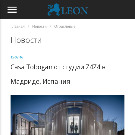
menu
chevron_right
chevron_right
Главная
Новости
Отраслевые
Новости
15-08-16
Casa Tobogan от студии Z4Z4 в
Мадриде, Испания