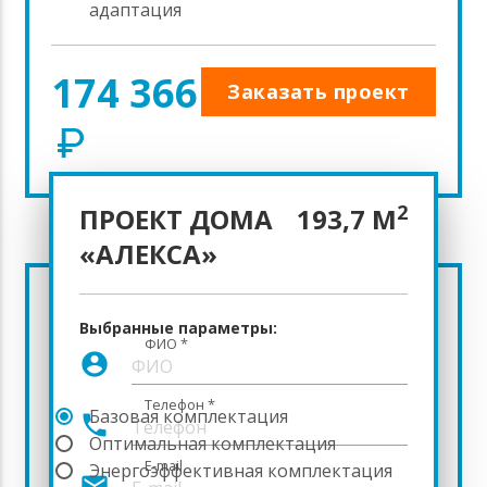
адаптация
174 366
Заказать проект
2
ПРОЕКТ ДОМА
193,7 М
«АЛЕКСА»
СТОИМОСТЬ
Выбранные параметры:
СТРОИТЕЛЬСТВА ДОМА
ФИО
*
account_circle
Телефон
*
Базовая комплектация
8 466 438
phone
Оптимальная комплектация
11 101 302
E-mail
Энергоэффективная комплектация
mail