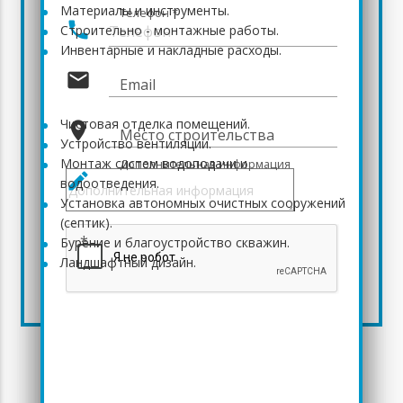
Материалы и инструменты.
Телефон
*
phone
Cтроительно - монтажные работы.
Инвентарные и накладные расходы.
mail
Дополнительно предлагаем следующие
Email
услуги:
Чистовая отделка помещений.
place
Место строительства
Устройство вентиляции.
Монтаж систем водоподачи и
Дополнительная информация
create
водоотведения.
Установка автономных очистных сооружений
(септик).
*
Бурение и благоустройство скважин.
Ландшафтный дизайн.
Узнайте подробнее в разделе ЦЕНЫ