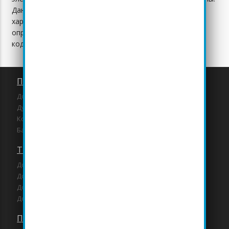
Данный сайт носит исключительно информационный
характер и не является публичной офертой,
определяемой положениями статьи 437 Гражданского
кодекса Российской Федерации.
Проекты домов и коттеджей
Дома и коттеджи
Дуплексы и таунхаусы
Коммерческие здания
Бани и гаражи
Типовые проекты домов
Дома до 100 кв.м.
Дома от 100 до 150 кв.м.
Дома от 150 до 250 кв.м.
Дома от 250 кв.м.
Проекты Леон М