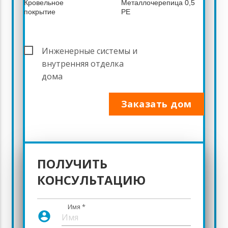
Кровельное
Металлочерепица 0,5
покрытие
PE
Инженерные системы и
5 454 900
внутренняя отделка
дома
8 466 438
Заказать дом
ПОЛУЧИТЬ
* - Комплектация дома и перечень используемых
материалов могут быть изменены и дополнены
КОНСУЛЬТАЦИЮ
согласно Вашим пожеланиям.
Имя
*
account_circle
В стоимость строительства включено: