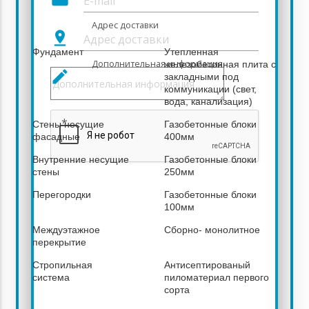
12 011 880
Адрес доставки
Описание выбранной комплектации
pin_drop
Фундамент
Утепленная
Дополнительная информация
железобетонная плита с
create
закладными под
коммуникации (свет,
вода, канализация)
*
Стены несущие
Газобетонные блоки
фасадные
400мм
Внутренние несущие
Газобетонные блоки
стены
250мм
Перегородки
Газобетонные блоки
100мм
Междуэтажное
Сборно- монолитное
перекрытие
Стропильная
Антисептированый
система
пиломатериал первого
сорта