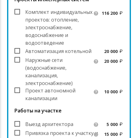
Комплект индивидуальных
116 200
help
проектов: отопление,
электроснабжение,
водоснабжение и
водоотведение
Автоматизация котельной
20 000
Наружные сети
20 000
help
(водоснабжение,
канализация,
электроснабжение)
Проект автономной
10 000
help
канализации
Работы на участке
Выезд архитектора
5 000
help
Привязка проекта к участку и
15 000
help