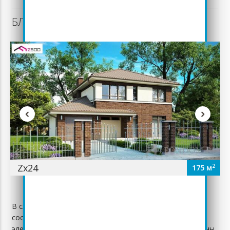
БЛИЗКИЕ ПО ПЛОЩАДИ ПРОЕКТЫ:
‹
›
Zx24
2
175 м
В случае обнаружения неточностей на сайте просьба
сообщить нам по телефону +7 (495) 988-99-79 или по
электронной почте info@leondom.ru Заранее благодарны.