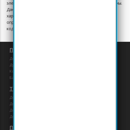
электронной почте info@leondom.ru Заранее благодарны.
Данный сайт носит исключительно информационный
характер и не является публичной офертой,
определяемой положениями статьи 437 Гражданского
кодекса Российской Федерации.
Проекты домов и коттеджей
Дома и коттеджи
Дуплексы и таунхаусы
Коммерческие здания
Бани и гаражи
Типовые проекты домов
Дома до 100 кв.м.
Дома от 100 до 150 кв.м.
Дома от 150 до 250 кв.м.
Дома от 250 кв.м.
Проекты Леон М