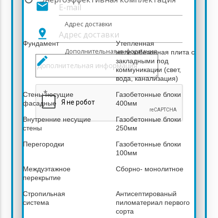
mail
16 234 018
Адрес доставки
Описание выбранной комплектации
pin_drop
Фундамент
Утепленная
Дополнительная информация
железобетонная плита с
create
закладными под
коммуникации (свет,
вода, канализация)
*
Стены несущие
Газобетонные блоки
фасадные
400мм
Внутренние несущие
Газобетонные блоки
стены
250мм
Перегородки
Газобетонные блоки
100мм
Междуэтажное
Сборно- монолитное
перекрытие
Стропильная
Антисептированый
система
пиломатериал первого
сорта