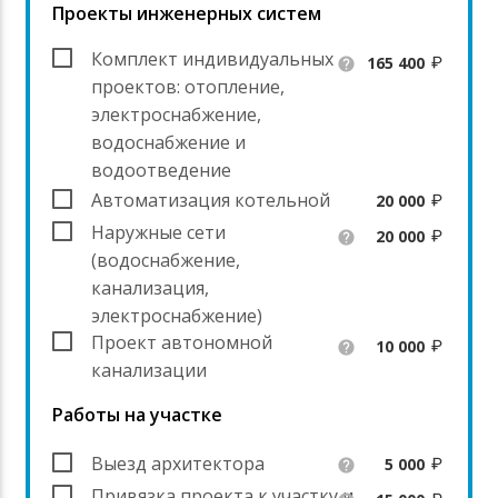
Проекты инженерных систем
Комплект индивидуальных
165 400
help
проектов: отопление,
электроснабжение,
водоснабжение и
водоотведение
Автоматизация котельной
20 000
Наружные сети
20 000
help
(водоснабжение,
канализация,
электроснабжение)
Проект автономной
10 000
help
канализации
Работы на участке
Выезд архитектора
5 000
help
Привязка проекта к участку и