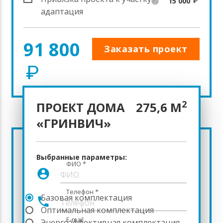
15 000
help
адаптация
91 800
Заказать проект
2
ПРОЕКТ ДОМА
275,6 М
«ГРИНВИЧ»
СТОИМОСТЬ
Выбранные параметры:
СТРОИТЕЛЬСТВА ДОМА
ФИО
*
account_circle
Телефон
*
Базовая комплектация
11 442 364
phone
Оптимальная комплектация
15 003 375
E-mail
Энергоэффективная комплектация