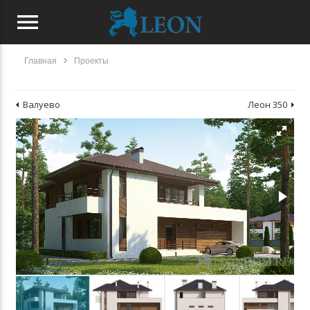
menu
chevron_right
Главная
Проекты
Валуево
Леон 350