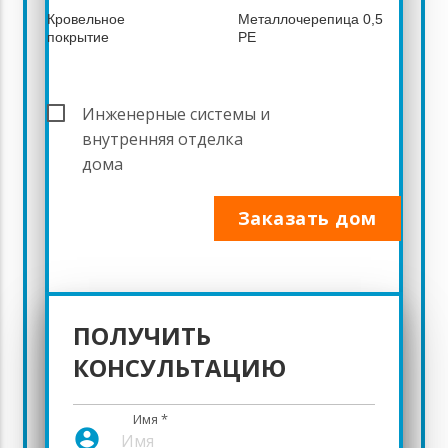
Кровельное
Металлочерепица 0,5
покрытие
PE
Инженерные системы и
7 015 100
внутренняя отделка
дома
11 442
Заказать дом
364
ПОЛУЧИТЬ
* - Комплектация дома и перечень используемых
материалов могут быть изменены и дополнены
КОНСУЛЬТАЦИЮ
согласно Вашим пожеланиям.
Имя
*
account_circle
В стоимость строительства включено: