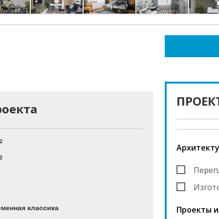
ПРОЕК
роекта
2
Архитекту
2
Переп
Изгот
менная классика
Проекты и