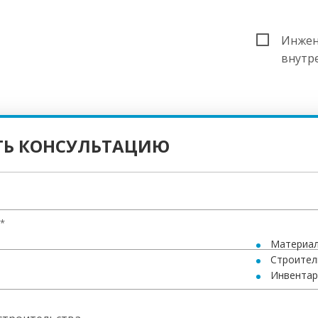
Инжен
внутр
6 06
ТЬ КОНСУЛЬТАЦИЮ
* - Комплек
могут быть 
пожеланиям
В стоимос
*
Материал
Cтроител
Инвентар
Дополнит