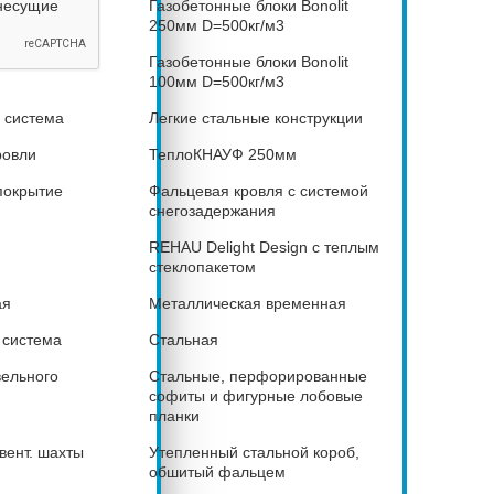
несущие
Газобетонные блоки Bonolit
250мм D=500кг/м3
Газобетонные блоки Bonolit
100мм D=500кг/м3
 система
Легкие стальные конструкции
ровли
ТеплоКНАУФ 250мм
покрытие
Фальцевая кровля с системой
снегозадержания
REHAU Delight Design с теплым
стеклопакетом
ая
Металлическая временная
 система
Стальная
вельного
Стальные, перфорированные
софиты и фигурные лобовые
планки
вент. шахты
Утепленный стальной короб,
обшитый фальцем