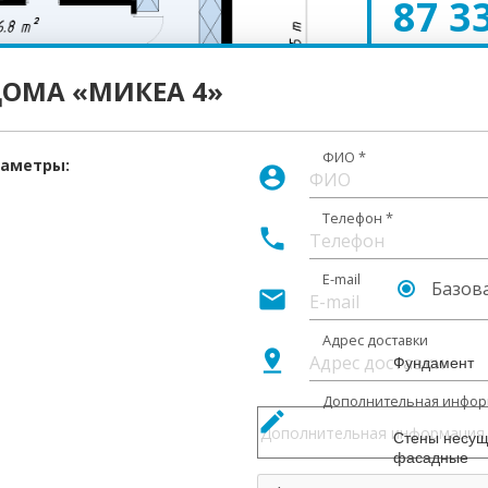
87 3
ДОМА «МИКЕА 4»
ФИО
*
раметры:
СТОИМ
account_circle
ДОМА
Телефон
*
phone
E-mail
Базов
mail
Описание
Адрес доставки
pin_drop
Фундамент
Дополнительная инфор
create
Стены несу
фасадные