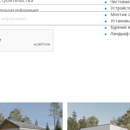
строительства
Чистовая
Устройст
тельная информация
Монтаж с
Установк
Бурение 
Ландшафт
Узнайте под