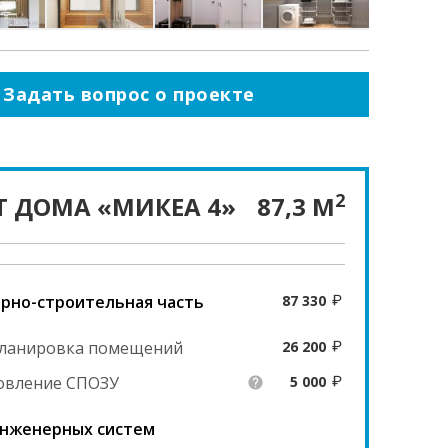
Задать вопрос о проекте
2
Т ДОМА «МИКЕА 4»
87,3 М
рно-строительная часть
87 330
ланировка помещений
26 200
овление СПОЗУ
5 000
help
нженерных систем