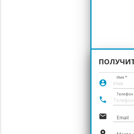
ПОЛУЧИ
Имя
*
account_circle
Телефон
phone
mail
Email
place