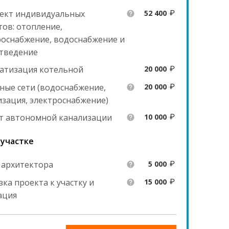
ект индивидуальных
52 400
help
ов: отопление,
роснабжение, водоснабжение и
тведение
атизация котельной
20 000
ные сети (водоснабжение,
20 000
help
изация, электроснабжение)
т автономной канализации
10 000
help
 участке
 архитектора
5 000
help
ка проекта к участку и
15 000
help
ация