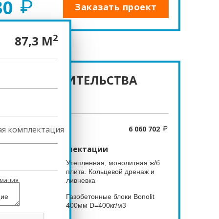
30
Заказать проект
2
87,3 М
ОСТЬ СТРОИТЕЛЬСТВА
ая комплектация
6 060 702
 выбранной комплектации
Утепленная, монолитная ж/б
плита. Кольцевой дренаж и
мация
ливневка
щие
Газобетонные блоки Bonolit
400мм D=400кг/м3