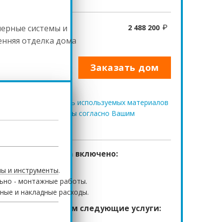
ерные системы и
2 488 200
енняя отделка дома
0 702
Заказать дом
тация дома и перечень используемых материалов
изменены и дополнены согласно Вашим
.
ть строительства включено:
ы и инструменты.
ьно - монтажные работы.
ные и накладные расходы.
ельно предлагаем следующие услуги: