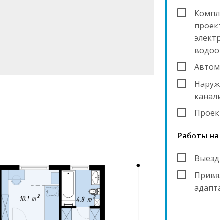
Компл
проект
элект
водоо
Автом
Наруж
канал
Проек
Работы на
Выезд
Привяз
адапт