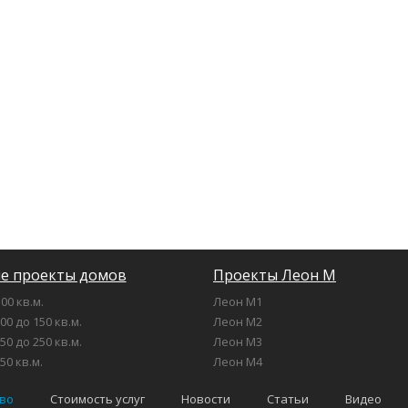
е проекты домов
Проекты Леон М
00 кв.м.
Леон М1
00 до 150 кв.м.
Леон М2
50 до 250 кв.м.
Леон М3
50 кв.м.
Леон М4
во
Стоимость услуг
Новости
Статьи
Видео