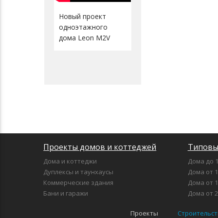
Новый проект
одноэтажного
дома Leon М2V
Проекты домов и коттеджей
Типовы
Дома и коттеджи
Дома до 1
Дуплексы и таунхаусы
Дома от 1
Коммерческие здания
Дома от 1
Бани и гаражи
Дома от 2
Проекты
Строительст