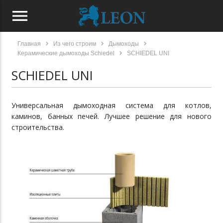
menu
chevron_right
chevron_right
chevron_right
Главная
Из чего строим
Дымоходы
chevron_right
Керамические дымоходы Schiedel
SCHIEDEL UNI
SCHIEDEL UNI
Универсальная дымоходная система для котлов,
каминов, банных печей. Лучшее решение для нового
строительства.