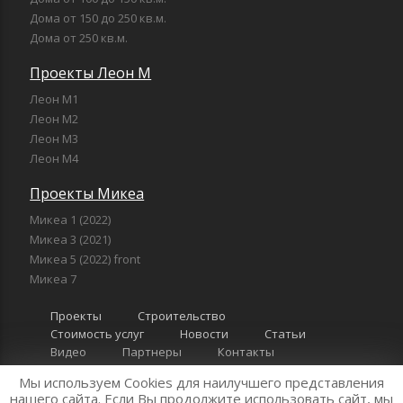
Дома от 150 до 250 кв.м.
Дома от 250 кв.м.
Проекты Леон М
Леон М1
Леон М2
Леон М3
Леон М4
Проекты Микеа
Микеа 1 (2022)
Микеа 3 (2021)
Микеа 5 (2022) front
Микеа 7
Проекты
Строительство
Стоимость услуг
Новости
Статьи
Видео
Партнеры
Контакты
Мы используем Cookies для наилучшего представления
"Компания Леон" 2026 г. Все права защищены
Политика
нашего сайта. Если Вы продолжите использовать сайт, мы