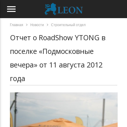
menu
chevron_right
chevron_right
Главная
Новости
Строительный отдел
Отчет о RoadShow YTONG в
поселке «Подмосковные
вечера» от 11 августа 2012
года