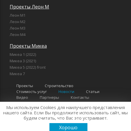
Проекты Леон М
Леон М1
Леон М2
Леон М3
Леон М4
Проекты Микеа
Микеа 1 (2022)
Микеа 3 (2021)
Микеа 5 (2022) front
Микеа 7
Проекты
Строительство
Стоимость услуг
Новости
Статьи
Видео
Партнеры
Контакты
Мы используем Cookies для наилучшего представления
нашего сайта. Если Вы продолжите использовать сайт, мы
"Компания Леон" 2026 г. Все права защищены
Политика
будем считать, что Вас это устраивает.
конфиденциальности
Хорошо