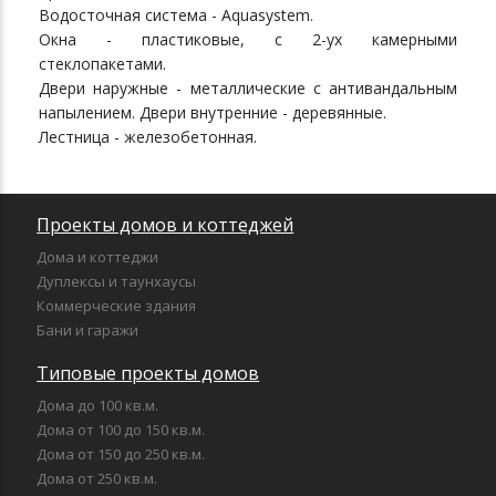
Водосточная система - Aquasystem.
Окна - пластиковые, с 2-ух камерными
стеклопакетами.
Двери наружные - металлические с антивандальным
напылением. Двери внутренние - деревянные.
Лестница - железобетонная.
Проекты домов и коттеджей
Дома и коттеджи
Дуплексы и таунхаусы
Коммерческие здания
Бани и гаражи
Типовые проекты домов
Дома до 100 кв.м.
Дома от 100 до 150 кв.м.
Дома от 150 до 250 кв.м.
Дома от 250 кв.м.