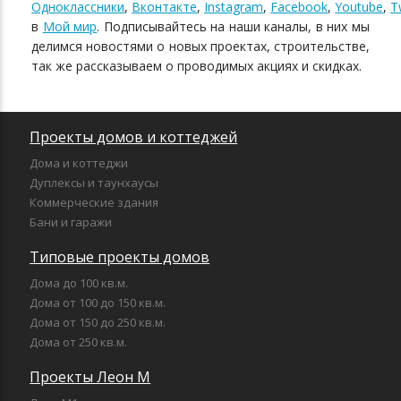
Одноклассники
,
Вконтакте
,
Instagram
,
Facebook
,
Youtube
,
T
в
Мой мир
. Подписывайтесь на наши каналы, в них мы
делимся новостями о новых проектах, строительстве,
так же рассказываем о проводимых акциях и скидках.
Проекты домов и коттеджей
Дома и коттеджи
Дуплексы и таунхаусы
Коммерческие здания
Бани и гаражи
Типовые проекты домов
Дома до 100 кв.м.
Дома от 100 до 150 кв.м.
Дома от 150 до 250 кв.м.
Дома от 250 кв.м.
Проекты Леон М