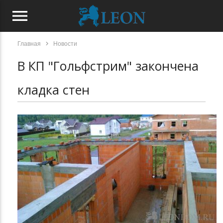
menu
chevron_right
Главная
Новости
В КП "Гольфстрим" закончена
кладка стен