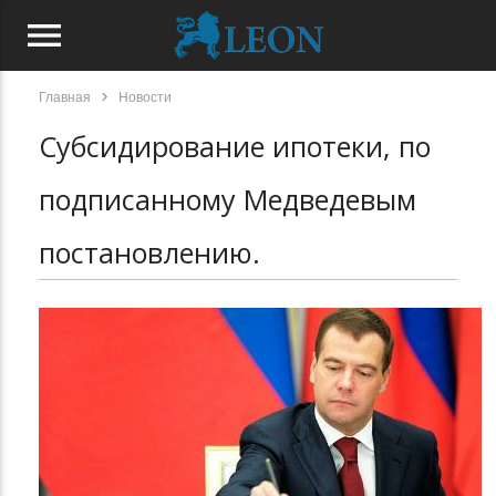
menu
chevron_right
Главная
Новости
Субсидирование ипотеки, по
подписанному Медведевым
постановлению.