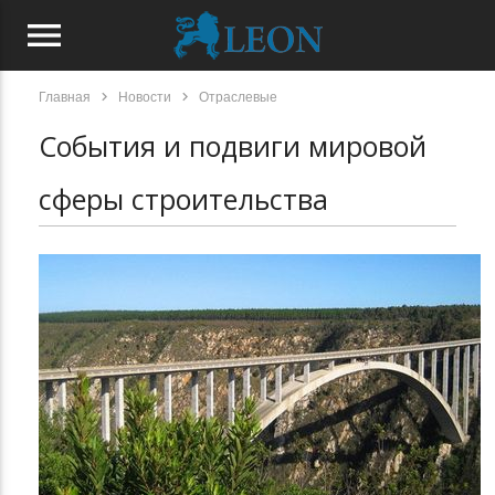
menu
chevron_right
chevron_right
Главная
Новости
Отраслевые
События и подвиги мировой
сферы строительства