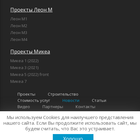
Проекты Леон М
Леон М1
Леон М2
Леон М3
Леон М4
Проекты Микеа
Микеа 1 (2022)
Микеа 3 (2021)
Микеа 5 (2022) front
Микеа 7
Проекты
Строительство
Стоимость услуг
Новости
Статьи
Видео
Партнеры
Контакты
Мы используем Cookies для наилучшего представления
"Компания Леон" 2026 г. Все права защищены
Политика
нашего сайта. Если Вы продолжите использовать сайт, мы
будем считать, что Вас это устраивает.
конфиденциальности
Хорошо