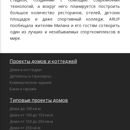
технологий, а вокруг него планируется построить
большое количество ресторанов, отелей, детских
площадок и даже спортивный колледж. ARUP
пообещала жителям Милана и его гостям сотворить
один из лучших и незабываемых спорткомплексов в
мире.
Проекты домов и коттеджей
Дома и коттеджи
Дуплексы и таунхаусы
Коммерческие здания
Бани и гаражи
Типовые проекты домов
Дома до 100 кв.м.
Дома от 100 до 150 кв.м.
Дома от 150 до 250 кв.м.
Дома от 250 кв.м.