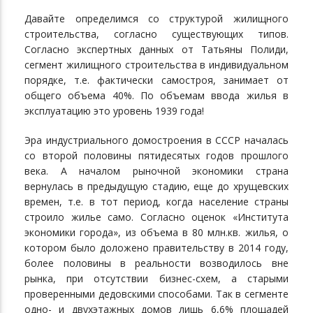
Давайте определимся со структурой жилищного
строительства, согласно существующих типов.
Согласно экспертных данных от Татьяны Полиди,
сегмент жилищного строительства в индивидуальном
порядке, т.е. фактически самостроя, занимает от
общего объема 40%. По объемам ввода жилья в
эксплуатацию это уровень 1939 года!
Эра индустриального домостроения в СССР началась
со второй половины пятидесятых годов прошлого
века. А началом рыночной экономики страна
вернулась в предыдущую стадию, еще до хрущевских
времен, т.е. в тот период, когда население страны
строило жилье само. Согласно оценок «Института
экономики города», из объема в 80 млн.кв. жилья, о
котором было доложено правительству в 2014 году,
более половины в реальности возводилось вне
рынка, при отсутствии бизнес-схем, а старыми
проверенными дедовскими способами. Так в сегменте
одно- и двухэтажных домов лишь 6,6% площадей