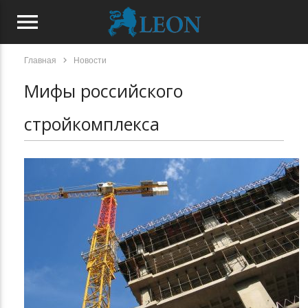
menu
chevron_right
Главная
Новости
Мифы российского
стройкомплекса