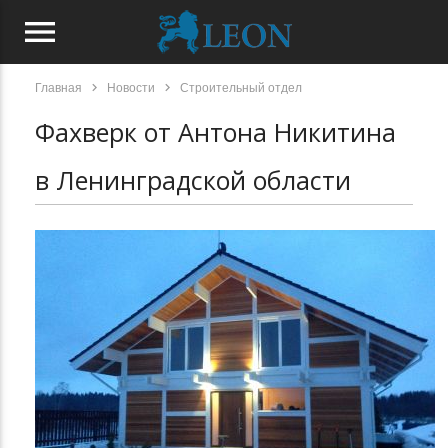
menu
chevron_right
chevron_right
Главная
Новости
Строительный отдел
Фахверк от Антона Никитина
в Ленинградской области