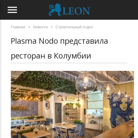
menu
chevron_right
chevron_right
Главная
Новости
Строительный отдел
Plasma Nodo представила
ресторан в Колумбии