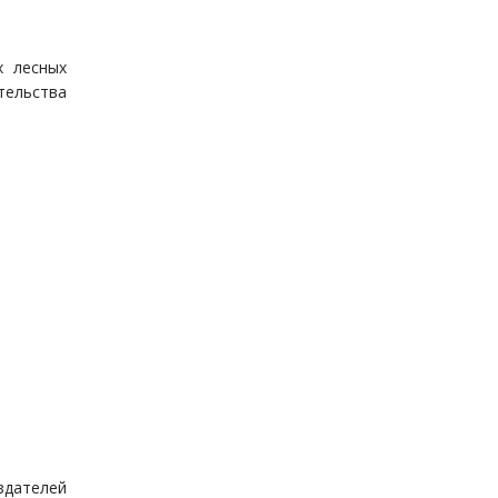
х лесных
тельства
здателей