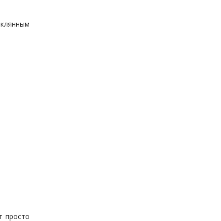
еклянным
т просто