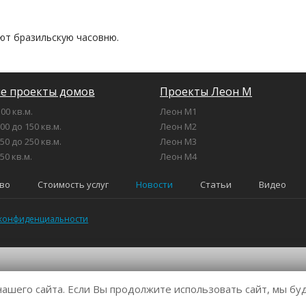
ют бразильскую часовню.
е проекты домов
Проекты Леон М
00 кв.м.
Леон М1
00 до 150 кв.м.
Леон М2
50 до 250 кв.м.
Леон М3
50 кв.м.
Леон М4
во
Стоимость услуг
Новости
Статьи
Видео
 конфиденциальности
шего сайта. Если Вы продолжите использовать сайт, мы буде