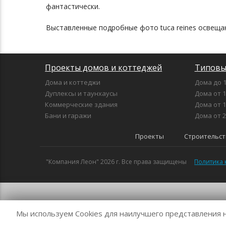
фантастически.
Выставленные подробные фото tuca reines освеща
Проекты домов и коттеджей
Типовы
Дома и коттеджи
Дома до 1
Дуплексы и таунхаусы
Дома от 1
Коммерческие здания
Дома от 1
Бани и гаражи
Дома от 2
Проекты
Строительст
"Компания Леон" 2026 г. Все права защищены
Политика
Мы используем Cookies для наилучшего представления на