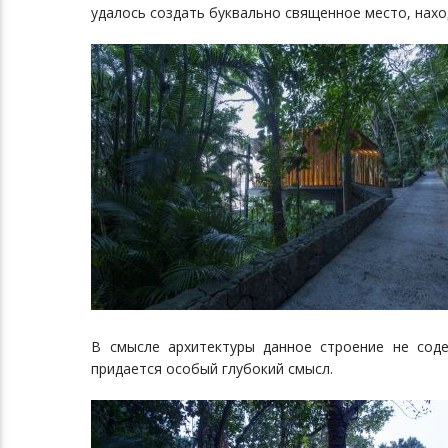
удалось создать буквально священное место, нахо
В смысле архитектуры данное строение не сод
придается особый глубокий смысл.