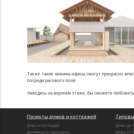
Также такие хижины-офисы смогут прекрасно вписа
посреди рисового поля.
Находясь на верхнем этаже, Вы сможете любовать
Проекты домов и коттеджей
Типовы
Дома и коттеджи
Дома до 1
Дуплексы и таунхаусы
Дома от 1