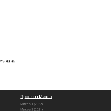
ть ли не
Проекты Микеа
Микеа 1 (2022)
Микеа 3 (2021)