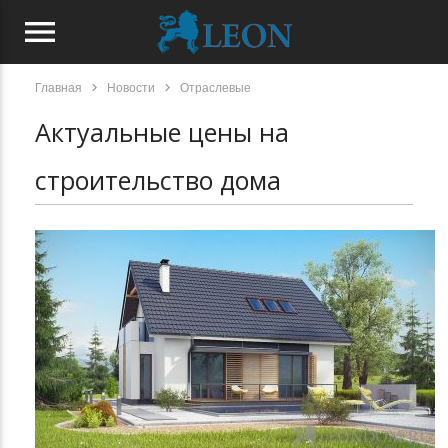
menu
chevron_right
chevron_right
Главная
Новости
Отраслевые
Актуальные цены на
строительство дома