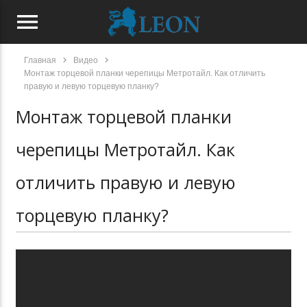
menu
chevron_right
chevron_right
Главная
Видео
Монтаж торцевой планки черепицы Метротайл. Как отличить
правую и левую торцевую планку?
Монтаж торцевой планки
черепицы Метротайл. Как
отличить правую и левую
торцевую планку?