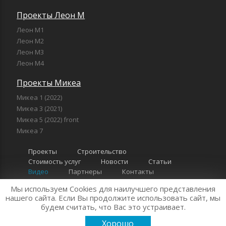
Проекты Леон М
Леон М1
Леон М2
Леон М3
Леон М4
Проекты Микеа
Микеа 1 (2022)
Микеа 3 (2021)
Микеа 5 (2022) front
Микеа 7
Проекты
Строительство
Стоимость услуг
Новости
Статьи
Видео
Партнеры
Контакты
Мы используем Cookies для наилучшего представления
нашего сайта. Если Вы продолжите использовать сайт, мы
"Компания Леон" 2026 г. Все права защищены
Политика
будем считать, что Вас это устраивает.
конфиденциальности
Хорошо